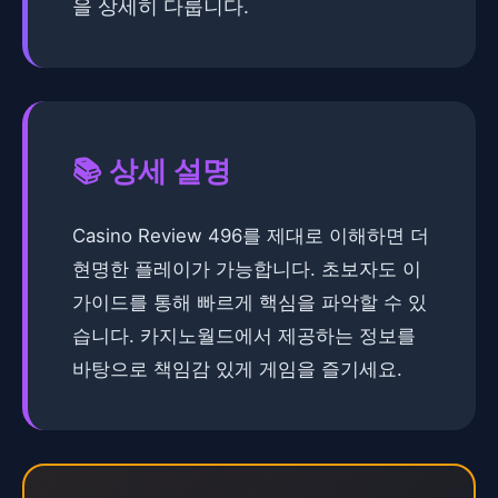
을 상세히 다룹니다.
📚 상세 설명
Casino Review 496를 제대로 이해하면 더
현명한 플레이가 가능합니다. 초보자도 이
가이드를 통해 빠르게 핵심을 파악할 수 있
습니다. ​​카지노월드에서 제공하는 정보를
바탕으로 책임감 있게 게임을 즐기세요.