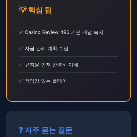
💡 핵심 팁
✅ Casino Review 496 기본 개념 숙지
✅ 자금 관리 계획 수립
✅ 규칙을 먼저 완벽히 이해
✅ 책임감 있는 플레이
❓ 자주 묻는 질문