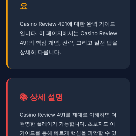
요
Casino Review 491에 대한 완벽 가이드
입니다. 이 페이지에서는 Casino Review
491의 핵심 개념, 전략, 그리고 실전 팁을
상세히 다룹니다.
📚 상세 설명
Casino Review 491를 제대로 이해하면 더
현명한 플레이가 가능합니다. 초보자도 이
가이드를 통해 빠르게 핵심을 파악할 수 있