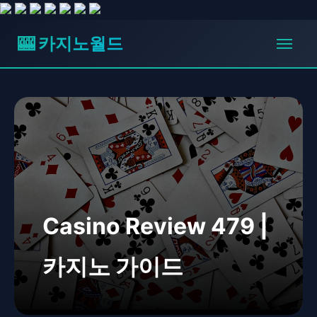
🎰 카지노월드
Casino Review 479 |
카지노 가이드