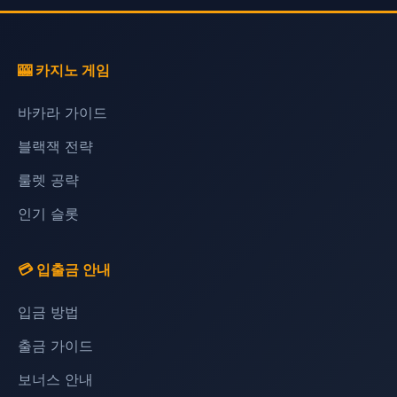
🎰 카지노 게임
바카라 가이드
블랙잭 전략
룰렛 공략
인기 슬롯
💳 입출금 안내
입금 방법
출금 가이드
보너스 안내