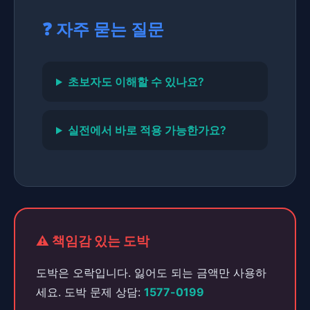
❓ 자주 묻는 질문
초보자도 이해할 수 있나요?
실전에서 바로 적용 가능한가요?
⚠️ 책임감 있는 도박
도박은 오락입니다. 잃어도 되는 금액만 사용하
세요. 도박 문제 상담:
1577-0199