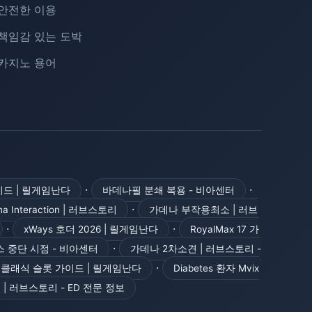
안전한 이용
책임감 있는 도박
카지노 용어
·
·
드 | 릴게임난다
바데나필 분쇄 복용 - 비아센터
·
na Interaction | 러브스토리
가데나 부작용최소 | 러브
·
·
xWays 호더 2026 | 릴게임난다
RoyalMax 17 가
·
 중단 시점 - 비아센터
가데나 2차소견 | 러브스토리 -
·
nt 클래식 슬롯 가이드 | 릴게임난다
Diabetes 환자 Mvix
| 러브스토리 - ED 전문 정보