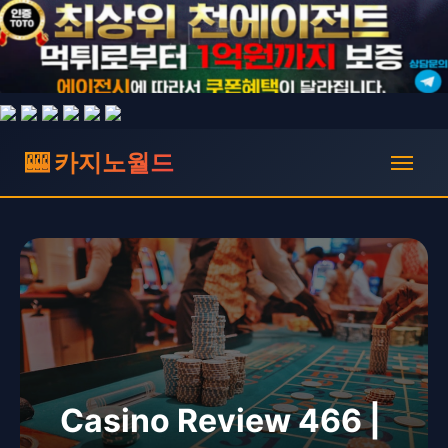
🎰 카지노월드
Casino Review 466 |