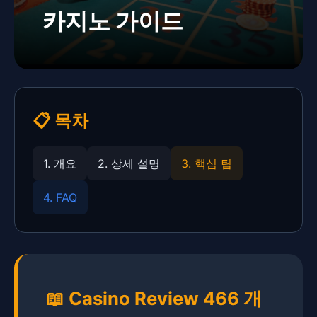
카지노 가이드
📋 목차
1. ​​개요
2. ​상세 설명
3. ​​핵심 팁
4. ​FAQ
📖 Casino Review 466 개