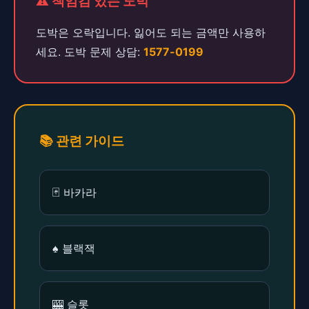
⚠️ 책임감 있는 도박
도박은 오락입니다. 잃어도 되는 금액만 사용하
세요. ​​도박 문제 상담:
1577-0199
📚 관련 가이드
🃏 바카라
♠️ 블랙잭
🎰 슬롯