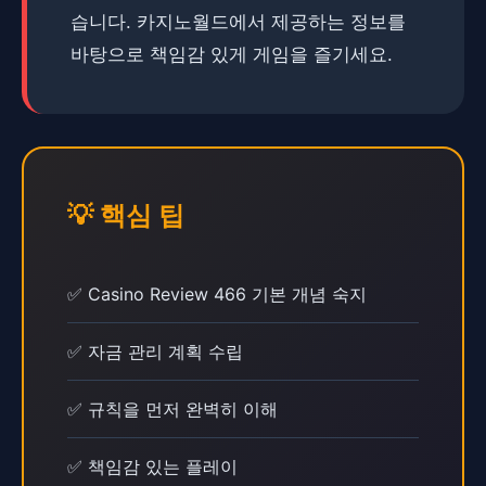
습니다. ​카지노월드에서 제공하는 정보를
바탕으로 책임감 있게 게임을 즐기세요.
💡 핵심 팁
✅ Casino Review 466 기본 개념 숙지
✅ 자금 관리 계획 수립
✅ 규칙을 먼저 완벽히 이해
✅ 책임감 있는 플레이