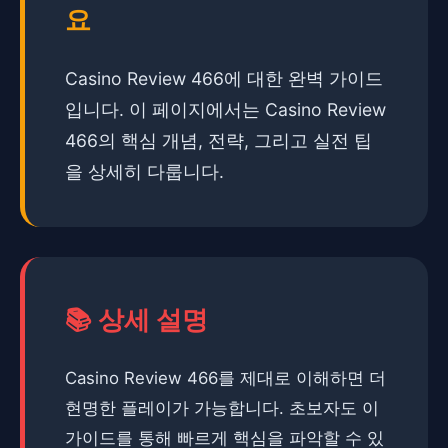
요
Casino Review 466에 대한 완벽 가이드
입니다. 이 페이지에서는 Casino Review
466의 핵심 개념, 전략, 그리고 실전 팁
을 상세히 다룹니다.
📚 상세 설명
Casino Review 466를 제대로 이해하면 더
현명한 플레이가 가능합니다. ​​초보자도 이
가이드를 통해 빠르게 핵심을 파악할 수 있