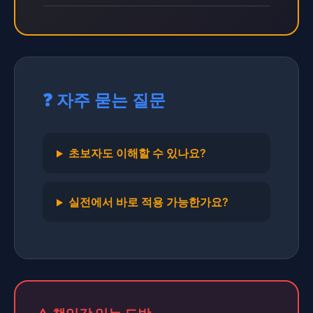
❓ 자주 묻는 질문
초보자도 이해할 수 있나요?
실전에서 바로 적용 가능한가요?