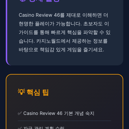
Casino Review 46를 제대로 이해하면 더
현명한 플레이가 가능합니다. ​​초보자도 이
가이드를 통해 빠르게 핵심을 파악할 수 있
습니다. ​​카지노월드에서 제공하는 정보를
바탕으로 책임감 있게 게임을 즐기세요.
💡 핵심 팁
✅ Casino Review 46 기본 개념 숙지
✅ 자금 관리 계획 수립