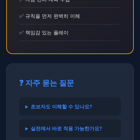
✅ 규칙을 먼저 완벽히 이해
✅ 책임감 있는 플레이
❓ 자주 묻는 질문
초보자도 이해할 수 있나요?
실전에서 바로 적용 가능한가요?