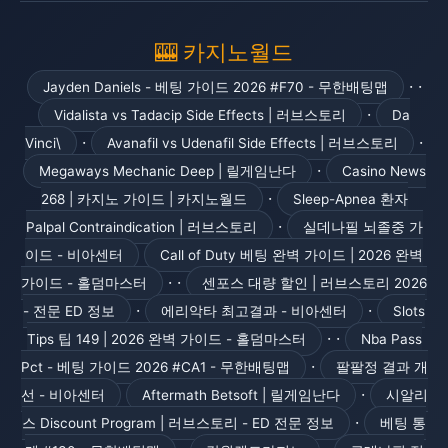
🎰 카지노월드
· ·
Jayden Daniels - 베팅 가이드 2026 #F70 - 무한배팅맵
·
Vidalista vs Tadacip Side Effects | 러브스토리
Da
·
·
Vinci\
Avanafil vs Udenafil Side Effects | 러브스토리
·
Megaways Mechanic Deep | 릴게임난다
Casino News
·
268 | 카지노 가이드 | 카지노월드
Sleep-Apnea 환자
·
Palpal Contraindication | 러브스토리
실데나필 뇌졸중 가
이드 - 비아센터
Call of Duty 베팅 완벽 가이드 | 2026 완벽
· ·
가이드 - 홀덤마스터
센포스 대량 할인 | 러브스토리 2026
·
·
- 전문 ED 정보
에리악타 최고결과 - 비아센터
Slots
· ·
Tips 팁 149 | 2026 완벽 가이드 - 홀덤마스터
Nba Pass
·
Pct - 베팅 가이드 2026 #CA1 - 무한배팅맵
팔팔정 결과 개
·
선 - 비아센터
Aftermath Betsoft | 릴게임난다
시알리
·
스 Discount Program | 러브스토리 - ED 전문 정보
베팅 통