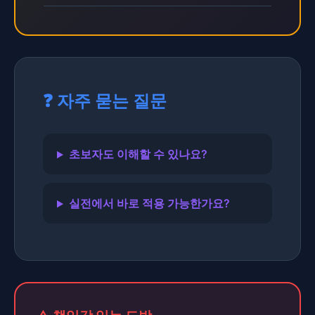
❓ 자주 묻는 질문
초보자도 이해할 수 있나요?
실전에서 바로 적용 가능한가요?