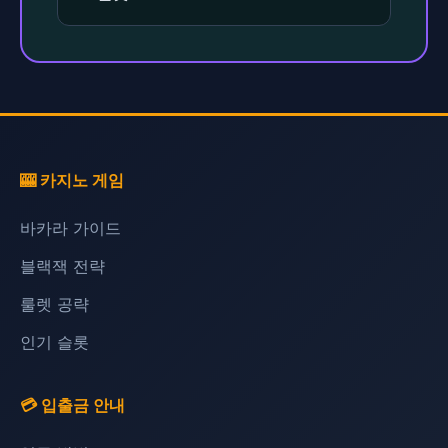
🎰 카지노 게임
바카라 가이드
블랙잭 전략
룰렛 공략
인기 슬롯
💳 입출금 안내