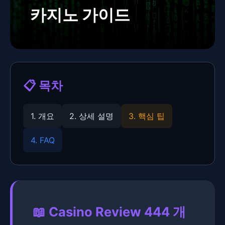
카지노 가이드
📋 목차
1. ​개요
2. ​​상세 설명
3. ​​핵심 팁
4. FAQ
📖 Casino Review 444 개