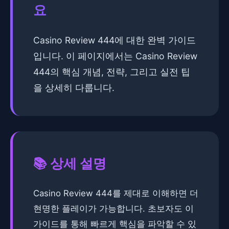
요
Casino Review 444에 대한 완벽 가이드
입니다. ​​이 페이지에서는 Casino Review
444의 핵심 개념, 전략, 그리고 실전 팁
을 상세히 다룹니다.
📚 상세 설명
Casino Review 444를 제대로 이해하면 더
현명한 플레이가 가능합니다. 초보자도 이
가이드를 통해 빠르게 핵심을 파악할 수 있