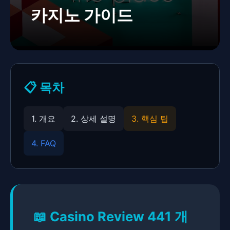
카지노 가이드
📋 목차
1. ​개요
2. ​​상세 설명
3. ​​핵심 팁
4. ​FAQ
📖 Casino Review 441 개