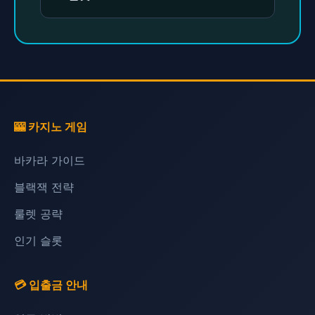
🎰 카지노 게임
바카라 가이드
블랙잭 전략
룰렛 공략
인기 슬롯
💳 입출금 안내