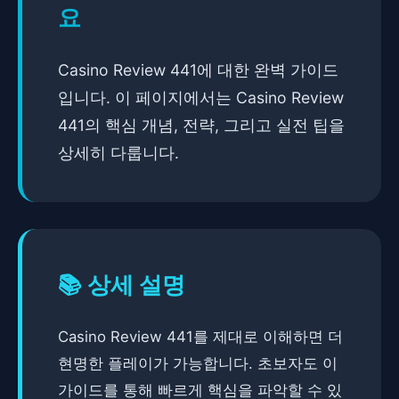
요
Casino Review 441에 대한 완벽 가이드
입니다. 이 페이지에서는 Casino Review
441의 핵심 개념, 전략, 그리고 실전 팁을
상세히 다룹니다.
📚 상세 설명
Casino Review 441를 제대로 이해하면 더
현명한 플레이가 가능합니다. 초보자도 이
가이드를 통해 빠르게 핵심을 파악할 수 있