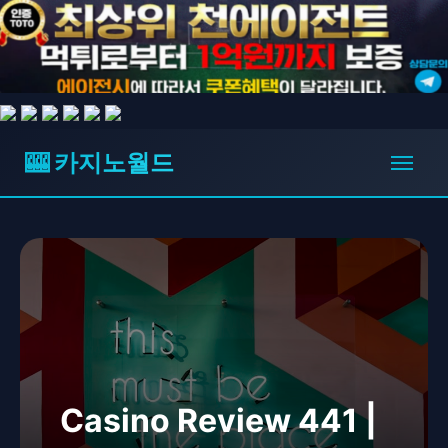
🎰 카지노월드
Casino Review 441 |