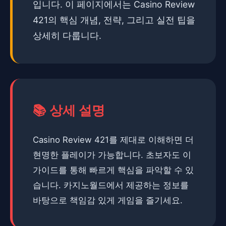
입니다. 이 페이지에서는 Casino Review
421의 핵심 개념, 전략, 그리고 실전 팁을
상세히 다룹니다.
📚 상세 설명
Casino Review 421를 제대로 이해하면 더
현명한 플레이가 가능합니다. ​초보자도 이
가이드를 통해 빠르게 핵심을 파악할 수 있
습니다. ​카지노월드에서 제공하는 정보를
바탕으로 책임감 있게 게임을 즐기세요.