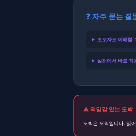
❓ 자주 묻는 질
초보자도 이해할 
실전에서 바로 적
⚠️ 책임감 있는 도박
도박은 오락입니다. ​잃어