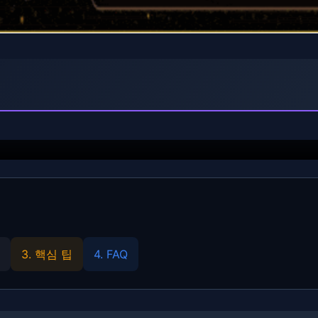
eview 417 | 카지노 가이드
3. ​​핵심 팁
4. FAQ