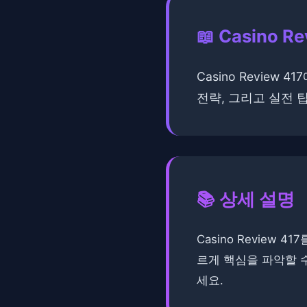
📖 Casino R
Casino Review
전략, 그리고 실전 
📚 상세 설명
Casino Revie
르게 핵심을 파악할 
세요.