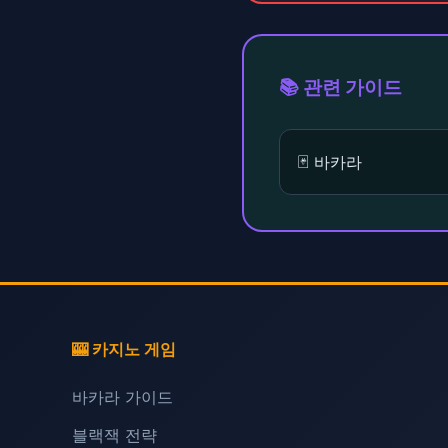
📚 관련 가이드
🃏 바카라
🎰 카지노 게임
바카라 가이드
블랙잭 전략