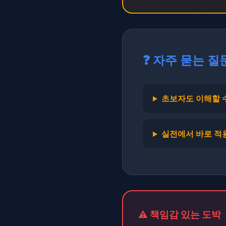
❓ 자주 묻는 질
초보자도 이해할 
실전에서 바로 적
⚠️ 책임감 있는 도박