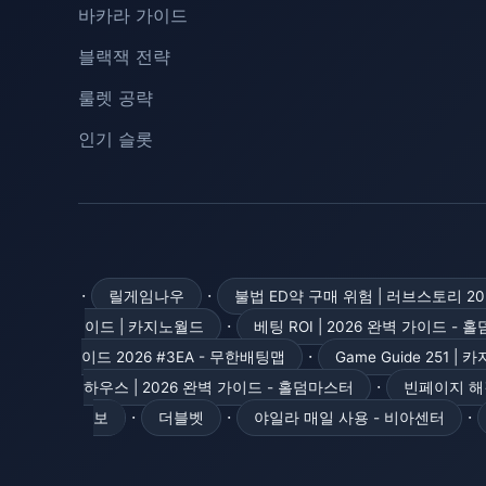
바카라 가이드
블랙잭 전략
룰렛 공략
인기 슬롯
·
·
릴게임나우
불법 ED약 구매 위험 | 러브스토리 20
·
이드 | 카지노월드
베팅 ROI | 2026 완벽 가이드 -
·
이드 2026 #3EA - 무한배팅맵
Game Guide 251 
·
하우스 | 2026 완벽 가이드 - 홀덤마스터
빈페이지 해
·
·
·
보
더블벳
야일라 매일 사용 - 비아센터