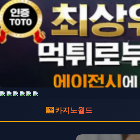
🎰 카지노월드