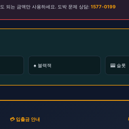
 되는 금액만 사용하세요. ​​도박 문제 상담:
1577-0199
♠️ 블랙잭
🎰 슬롯
💳 입출금 안내