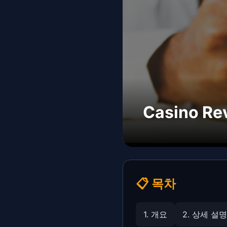
Casino R
📋 목차
1. 개요
2. ​상세 설명