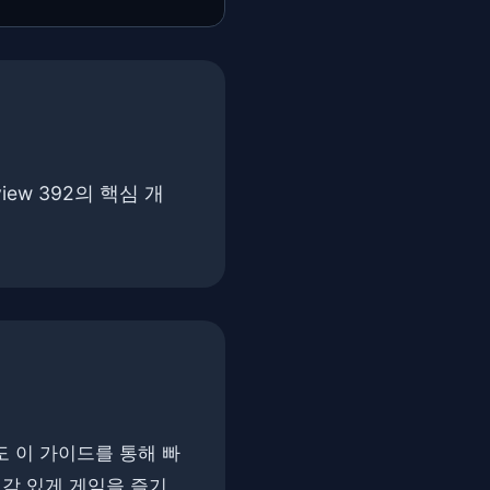
view 392의 핵심 개
자도 이 가이드를 통해 빠
감 있게 게임을 즐기