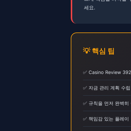
세요.
💡 핵심 팁
✅ Casino Review 
✅ 자금 관리 계획 수립
✅ 규칙을 먼저 완벽히
✅ 책임감 있는 플레이