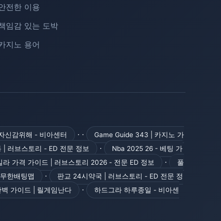
안전한 이용
책임감 있는 도박
카지노 용어
· ·
자신감위해 - 비아센터
Game Guide 343 | 카지노 가
·
| 러브스토리 - ED 전문 정보
Nba 2025 26 - 베팅 가
·
라 가격 가이드 | 러브스토리 2026 - 전문 ED 정보
풀
·
 - 무한배팅맵
판교 24시약국 | 러브스토리 - ED 전문 정
·
완벽 가이드 | 릴게임난다
하드그라 하루종일 - 비아센