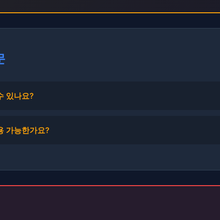
문
수 있나요?
용 가능한가요?