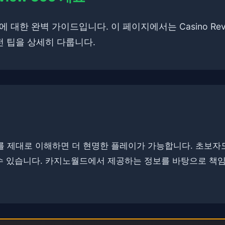
355에 대한 완벽 가이드입니다. ​​이 페이지에서는 Casino Re
실전 팁을 상세히 다룹니다.
w 355를 제대로 이해하면 더 현명한 플레이가 가능합니다. 초보
수 있습니다. ​카지노월드에서 제공하는 정보를 바탕으로 책