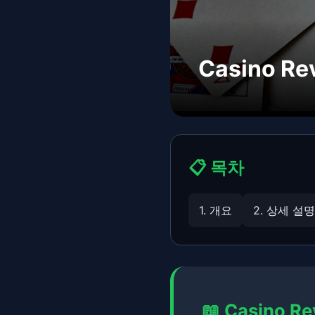
Casino R
📋 목차
1. 개요
2. ​상세 설명
📖 Casino R