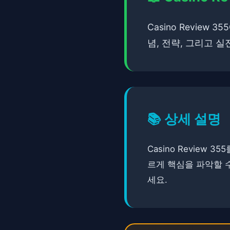
Casino Review 
념, 전략, 그리고 
📚 상세 설명
Casino Revie
르게 핵심을 파악할 
세요.