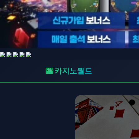
🎰 카지노월드