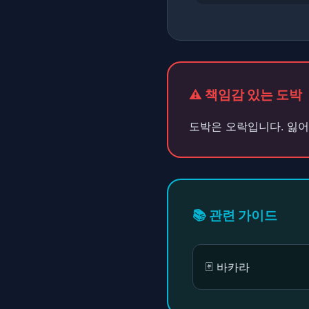
⚠️ 책임감 있는 도박
도박은 오락입니다. ​​잃
📚 관련 가이드
🃏 바카라