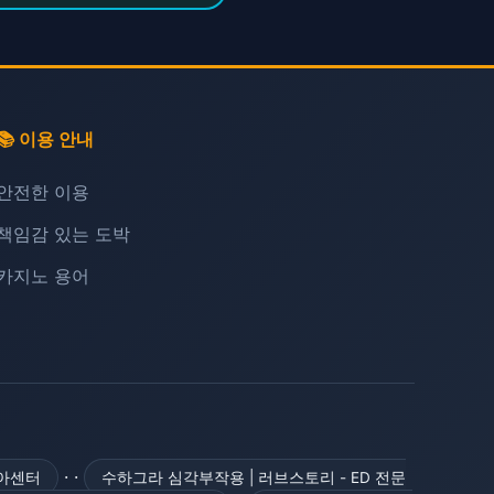
📚 이용 안내
안전한 이용
책임감 있는 도박
카지노 용어
· ·
비아센터
수하그라 심각부작용 | 러브스토리 - ED 전문