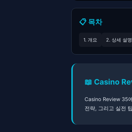
📋 목차
1. ​​개요
2. ​상세 설명
📖 Casino R
Casino Review
전략, 그리고 실전 