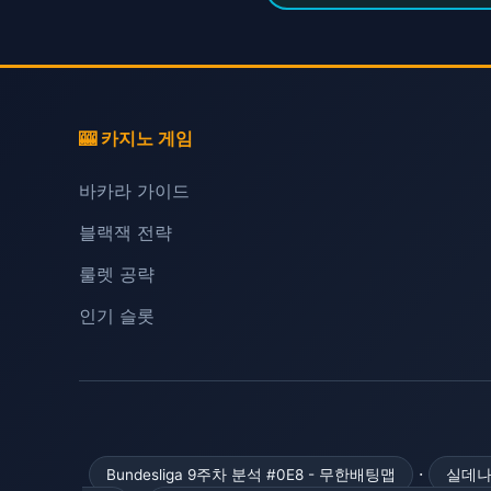
🎰 카지노 게임
바카라 가이드
블랙잭 전략
룰렛 공략
인기 슬롯
·
Bundesliga 9주차 분석 #0E8 - 무한배팅맵
실데나