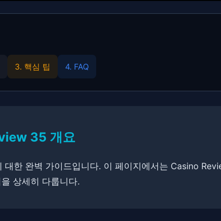
3. 핵심 팁
4. ​​FAQ
eview 35 개요
 35에 대한 완벽 가이드입니다. 이 페이지에서는 Casino Revi
팁을 상세히 다룹니다.