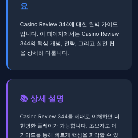
요
Casino Review 344에 대한 완벽 가이드
입니다. ​이 페이지에서는 Casino Review
344의 핵심 개념, 전략, 그리고 실전 팁
을 상세히 다룹니다.
📚 상세 설명
Casino Review 344를 제대로 이해하면 더
현명한 플레이가 가능합니다. ​초보자도 이
가이드를 통해 빠르게 핵심을 파악할 수 있