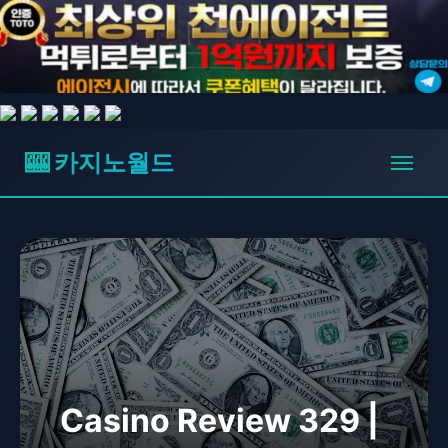
🎰 카지노월드
Casino Review 329 |