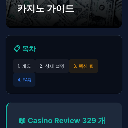
카지노 가이드
📋 목차
1. 개요
2. 상세 설명
3. ​​핵심 팁
4. ​​FAQ
📖 Casino Review 329 개