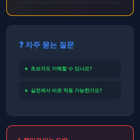
❓ 자주 묻는 질문
초보자도 이해할 수 있나요?
실전에서 바로 적용 가능한가요?