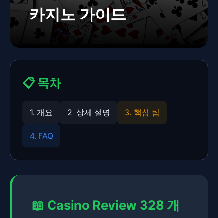
카지노 가이드
📋 목차
1. ​​개요
2. 상세 설명
3. ​​핵심 팁
4. ​​FAQ
📖 Casino Review 328 개