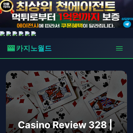
🎰 카지노월드
Casino Review 328 |