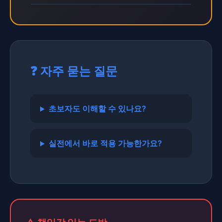
❓ 자주 묻는 질문
초보자도 이해할 수 있나요?
실전에서 바로 적용 가능한가요?