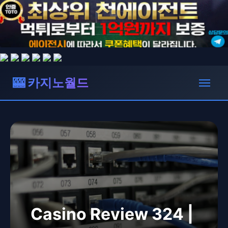
🎰 카지노월드
Casino Review 324 |