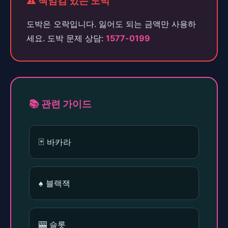
⚠️ 책임감 있는 도박
도박은 오락입니다. ​잃어도 되는 금액만 사용하
세요. 도박 문제 상담:
1577-0199
📚 관련 가이드
🃏 바카라
♠️ 블랙잭
🎰 슬롯