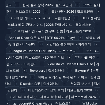
·
·
센터
한국 결제 방식 2026 | 월드코인러
코브라 실제
·
·
후기 | 러브스토리 2026
울산 현대 2026 | 월드코인러
·
5 6 - 베팅 가이드 2026 #F26 - 무한배팅맵
UEFA 챔피언
·
스리그 베팅 완벽 가이드 | 2026 완벽 가이드 - 홀덤마스터
이렉타 온라인 - 온라인 구매 방법 | 러브스토리 2026
·
Book of Dead 슬롯 리뷰 | RTP 96.21% | Play\
이렉타 이
·
·
슈 해결 - 비아센터
시알리스 출장/여행 - 비아센터
·
Suhagra vs Udenafil For Elderly | 러브스토리
하드그라
·
vs비아그라 | 러브스토리 - ED 전문 정보
유데나필 척추 손
·
상 가이드 - 비아센터
Vidalista vs Udenafil Daily Use | 러
·
·
브스토리
Revolvero | 릴게임난다
Bayern #16 - 무
·
한배팅맵 2026
야마토 프리스핀 투자 완벽 가이드 | 릴게임
·
난다
Disorder 슬롯 | 릴게임난다
첫입금 보너스 | 릴게
·
·
임난다
비달리스타CT 실제 후기 | 러브스토리 2026
카마그라 복용시간 - 최적의 복용 타이밍 | 러브스토리 2026
·
·
gangdong구 Cheap Viagra | 러브스토리
Wild Joker