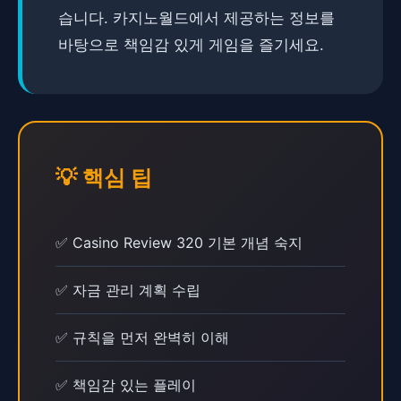
습니다. ​​카지노월드에서 제공하는 정보를
바탕으로 책임감 있게 게임을 즐기세요.
💡 핵심 팁
✅ Casino Review 320 기본 개념 숙지
✅ 자금 관리 계획 수립
✅ 규칙을 먼저 완벽히 이해
✅ 책임감 있는 플레이