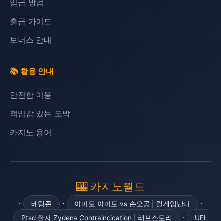
입금 방법
출금 가이드
보너스 안내
📚 활용 안내
안전한 이용
책임감 있는 도박
카지노 용어
🎰 카지노월드
·
·
·
베팅존
야마토 야마토 vs 손오공 | 릴게임난다
·
Ptsd 환자 Zydena Contraindication | 러브스토리
UEL