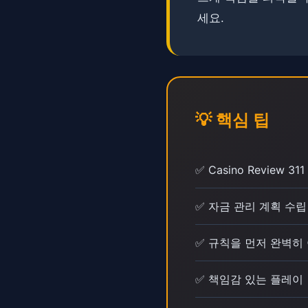
세요.
💡 핵심 팁
✅ Casino Review 3
✅ 자금 관리 계획 수립
✅ 규칙을 먼저 완벽히
✅ 책임감 있는 플레이