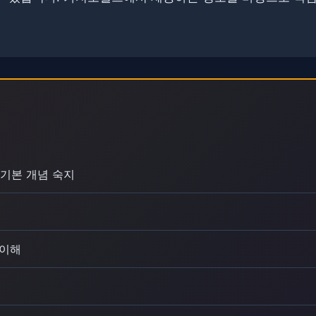
11 기본 개념 숙지
 이해