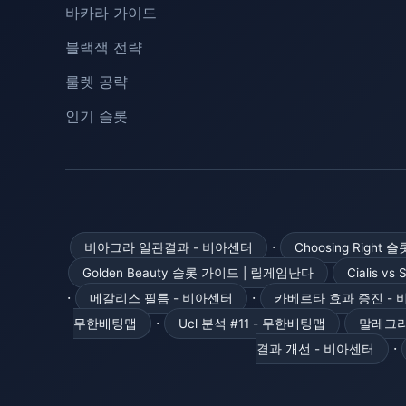
바카라 가이드
블랙잭 전략
룰렛 공략
인기 슬롯
·
비아그라 일관결과 - 비아센터
Choosing Right
Golden Beauty 슬롯 가이드 | 릴게임난다
Cialis vs
·
·
메갈리스 필름 - 비아센터
카베르타 효과 증진 - 
·
무한배팅맵
Ucl 분석 #11 - 무한배팅맵
말레그라
·
결과 개선 - 비아센터