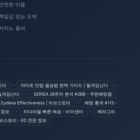
안전한 이용
책임감 있는 도박
카지노 용어
·
·
스토리
야마토 만탑 필승법 완벽 가이드 | 릴게임난다
·
e | 릴게임난다
SERIEA 28주차 분석 #2BB - 무한배팅맵
·
s Zydena Effectiveness | 러브스토리
베팅 통계 #113 -
·
·
 정보
타다라필 빠른 배송 - 비아센터
헤라그라
브스토리 - ED 전문 정보