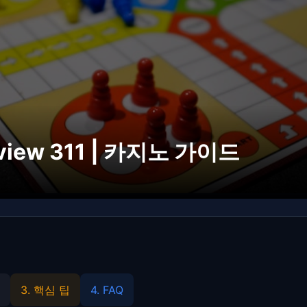
eview 311 | 카지노 가이드
3. ​​핵심 팁
4. ​FAQ