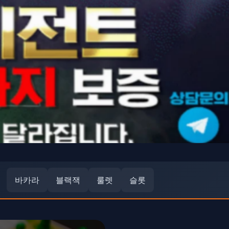
바카라
블랙잭
룰렛
슬롯