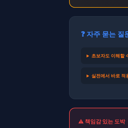
❓ 자주 묻는 질
초보자도 이해할 
실전에서 바로 적
⚠️ 책임감 있는 도박