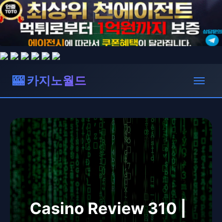
🎰 카지노월드
Casino Review 310 |