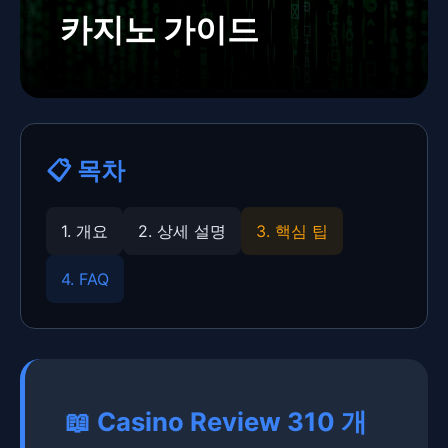
카지노 가이드
📋 목차
1. ​개요
2. ​​상세 설명
3. 핵심 팁
4. ​FAQ
📖 Casino Review 310 개