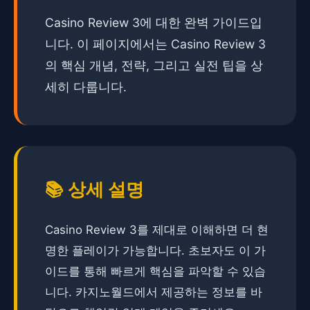
Casino Review 3에 대한 완벽 가이드입
니다. ​이 페이지에서는 Casino Review 3
의 핵심 개념, 전략, 그리고 실전 팁을 상
세히 다룹니다.
📚 상세 설명
Casino Review 3를 제대로 이해하면 더 현
명한 플레이가 가능합니다. ​초보자도 이 가
이드를 통해 빠르게 핵심을 파악할 수 있습
니다. 카지노월드에서 제공하는 정보를 바