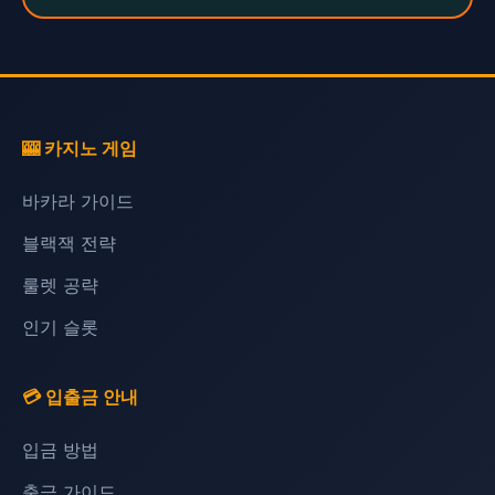
🎰 카지노 게임
바카라 가이드
블랙잭 전략
룰렛 공략
인기 슬롯
💳 입출금 안내
입금 방법
출금 가이드