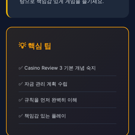
탕으로 책임감 있게 게임을 즐기세요.
💡 핵심 팁
✅ Casino Review 3 기본 개념 숙지
✅ 자금 관리 계획 수립
✅ 규칙을 먼저 완벽히 이해
✅ 책임감 있는 플레이