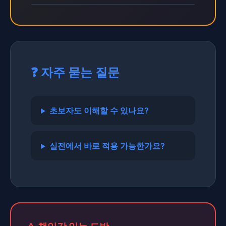
❓ 자주 묻는 질문
초보자도 이해할 수 있나요?
실전에서 바로 적용 가능한가요?