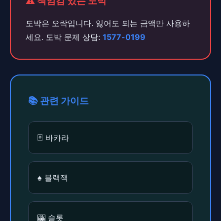
⚠️ 책임감 있는 도박
도박은 오락입니다. ​​잃어도 되는 금액만 사용하
세요. 도박 문제 상담:
1577-0199
📚 관련 가이드
🃏 바카라
♠️ 블랙잭
🎰 슬롯