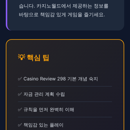
습니다. ​카지노월드에서 제공하는 정보를
바탕으로 책임감 있게 게임을 즐기세요.
💡 핵심 팁
✅ Casino Review 298 기본 개념 숙지
✅ 자금 관리 계획 수립
✅ 규칙을 먼저 완벽히 이해
✅ 책임감 있는 플레이