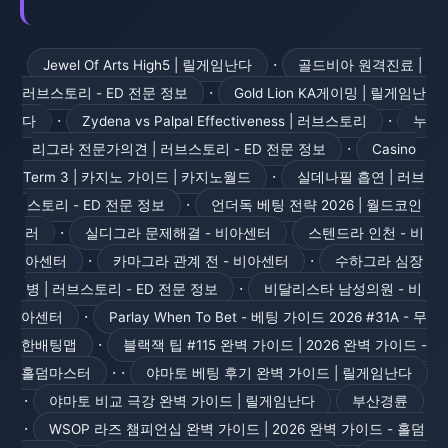
·
Jewel Of Arts High5 | 릴게임난다
골드비아 원격진료 |
·
러브스토리 - ED 전문 정보
Gold Lion KA게이밍 | 릴게임난
·
·
다
Zydena vs Palpal Effectiveness | 러브스토리
누
·
리그라 전문가의견 | 러브스토리 - ED 전문 정보
Casino
·
Term 3 | 카지노 가이드 | 카지노월드
실데나필 흡연 | 러브
·
스토리 - ED 전문 정보
언더독 베팅 전략 2026 | 월드코인
·
러
실디그라 문제해결 - 비아센터
스텐드라 인천 - 비
·
·
아센터
카마그라 관계 전 - 비아센터
수하그라 심장
·
병 | 러브스토리 - ED 전문 정보
비달리스타 남성의원 - 비
·
아센터
Parlay When To Bet - 베팅 가이드 2026 #31A - 무
·
한배팅맵
블랙잭 팁 #115 완벽 가이드 | 2026 완벽 가이드 -
· ·
홀덤마스터
야마토 베팅 후기 완벽 가이드 | 릴게임난다
·
야마토 비교 극강 완벽 가이드 | 릴게임난다
부산경륜
·
WSOP 라즈 챔피언십 완벽 가이드 | 2026 완벽 가이드 - 홀덤