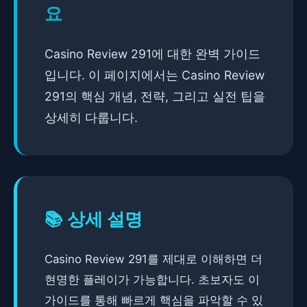
요
Casino Review 291에 대한 완벽 가이드
입니다. 이 페이지에서는 Casino Review
291의 핵심 개념, 전략, 그리고 실전 팁을
상세히 다룹니다.
📚 상세 설명
Casino Review 291를 제대로 이해하면 더
현명한 플레이가 가능합니다. 초보자도 이
가이드를 통해 빠르게 핵심을 파악할 수 있