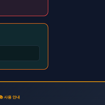
📚 사용 안내