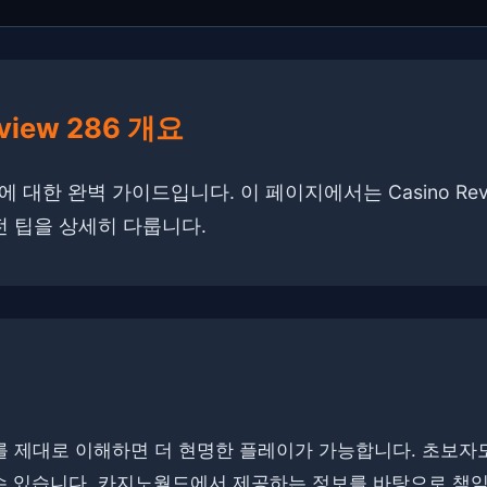
eview 286 개요
286에 대한 완벽 가이드입니다. ​이 페이지에서는 Casino Re
실전 팁을 상세히 다룹니다.
w 286를 제대로 이해하면 더 현명한 플레이가 가능합니다. 초보
수 있습니다. ​카지노월드에서 제공하는 정보를 바탕으로 책