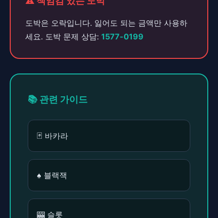
⚠️ 책임감 있는 도박
도박은 오락입니다. 잃어도 되는 금액만 사용하
세요. 도박 문제 상담:
1577-0199
📚 관련 가이드
🃏 바카라
♠️ 블랙잭
🎰 슬롯