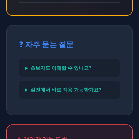
❓ 자주 묻는 질문
초보자도 이해할 수 있나요?
실전에서 바로 적용 가능한가요?