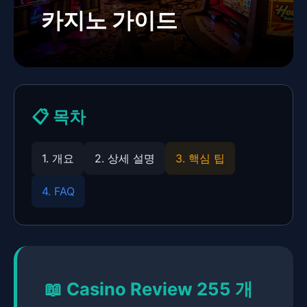
카지노 가이드
📋 목차
1. ​​개요
2. ​상세 설명
3. ​핵심 팁
4. ​FAQ
📖 Casino Review 255 개