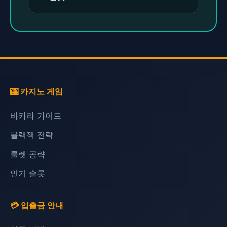
🎰 카지노 게임
바카라 가이드
블랙잭 전략
룰렛 공략
인기 슬롯
💳 입출금 안내