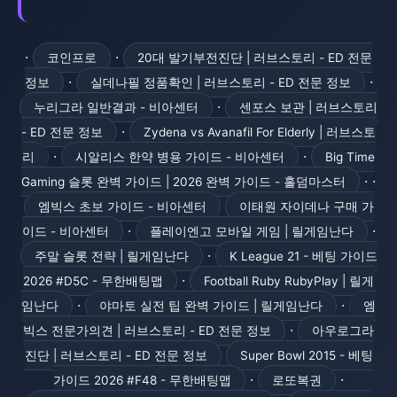
·
·
코인프로
20대 발기부전진단 | 러브스토리 - ED 전문
·
·
정보
실데나필 정품확인 | 러브스토리 - ED 전문 정보
·
누리그라 일반결과 - 비아센터
센포스 보관 | 러브스토리
·
- ED 전문 정보
Zydena vs Avanafil For Elderly | 러브스토
·
·
리
시알리스 한약 병용 가이드 - 비아센터
Big Time
· ·
Gaming 슬롯 완벽 가이드 | 2026 완벽 가이드 - 홀덤마스터
엠빅스 초보 가이드 - 비아센터
이태원 자이데나 구매 가
·
·
이드 - 비아센터
플레이엔고 모바일 게임 | 릴게임난다
·
주말 슬롯 전략 | 릴게임난다
K League 21 - 베팅 가이드
·
2026 #D5C - 무한배팅맵
Football Ruby RubyPlay | 릴게
·
·
임난다
야마토 실전 팁 완벽 가이드 | 릴게임난다
엠
·
빅스 전문가의견 | 러브스토리 - ED 전문 정보
아우로그라
진단 | 러브스토리 - ED 전문 정보
Super Bowl 2015 - 베팅
·
·
가이드 2026 #F48 - 무한배팅맵
로또복권