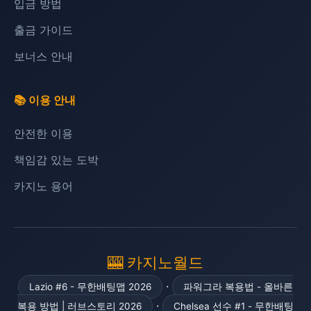
입금 방법
출금 가이드
보너스 안내
📚 이용 안내
안전한 이용
책임감 있는 도박
카지노 용어
🎰 카지노월드
·
Lazio #6 - 무한배팅맵 2026
파워그라 복용법 - 올바른
·
복용 방법 | 러브스토리 2026
Chelsea 선수 #1 - 무한배팅