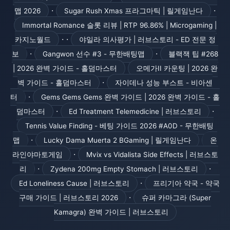
·
·
맵 2026
Sugar Rush Xmas 프라그마틱 | 릴게임난다
Immortal Romance 슬롯 리뷰 | RTP 96.86% | Microgaming |
· ·
카지노월드
야일라 의사평가 | 러브스토리 - ED 전문 정
·
·
보
Gangwon 선수 #3 - 무한배팅맵
블랙잭 팁 #268
| 2026 완벽 가이드 - 홀덤마스터
오메가II 카운팅 | 2026 완
·
벽 가이드 - 홀덤마스터
자이데나 성능 부스트 - 비아센
·
터
Gems Gems Gems 완벽 가이드 | 2026 완벽 가이드 - 홀
·
·
덤마스터
Ed Treatment Telemedicine | 러브스토리
Tennis Value Finding - 베팅 가이드 2026 #A0D - 무한배팅
·
맵
Lucky Dama Muerta 2 BGaming | 릴게임난다
온
·
라인야마토게임
Mvix vs Vidalista Side Effects | 러브스토
·
·
리
Zydena 200mg Empty Stomach | 러브스토리
·
Ed Loneliness Cause | 러브스토리
프리기아 약국 - 약국
·
구매 가이드 | 러브스토리 2026
슈퍼 카마그라 (Super
Kamagra) 완벽 가이드 | 러브스토리