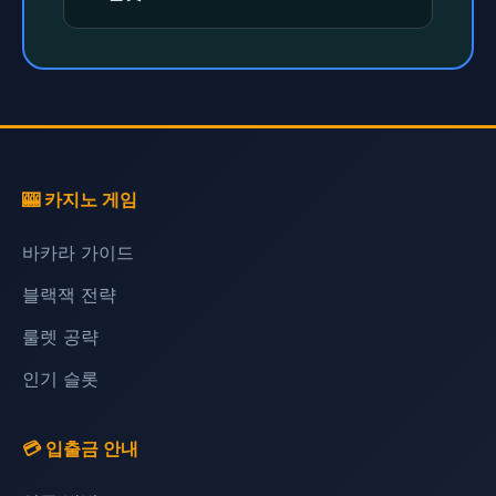
🎰 카지노 게임
바카라 가이드
블랙잭 전략
룰렛 공략
인기 슬롯
💳 입출금 안내