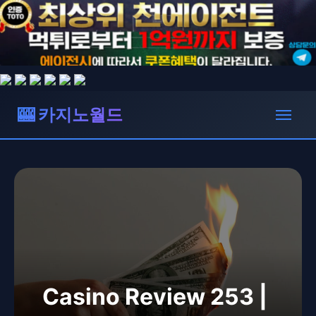
🎰 카지노월드
Casino Review 253 |