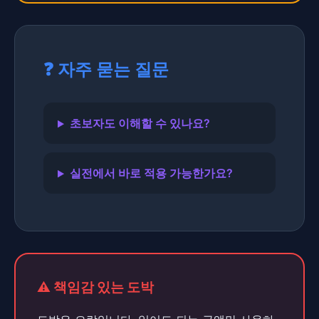
❓ 자주 묻는 질문
초보자도 이해할 수 있나요?
실전에서 바로 적용 가능한가요?
⚠️ 책임감 있는 도박