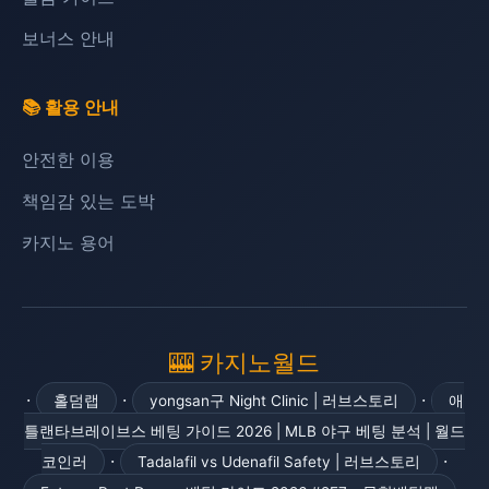
보너스 안내
📚 활용 안내
안전한 이용
책임감 있는 도박
카지노 용어
🎰 카지노월드
·
·
·
홀덤랩
yongsan구 Night Clinic | 러브스토리
애
틀랜타브레이브스 베팅 가이드 2026 | MLB 야구 베팅 분석 | 월드
·
·
코인러
Tadalafil vs Udenafil Safety | 러브스토리