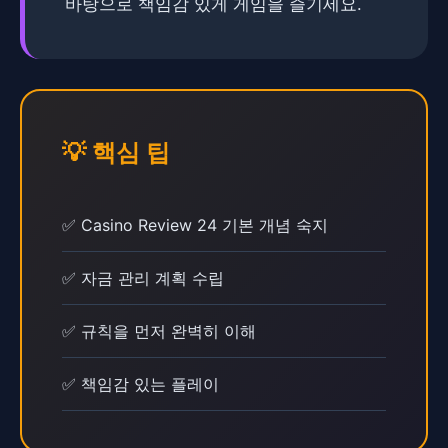
바탕으로 책임감 있게 게임을 즐기세요.
💡 핵심 팁
✅ Casino Review 24 기본 개념 숙지
✅ 자금 관리 계획 수립
✅ 규칙을 먼저 완벽히 이해
✅ 책임감 있는 플레이