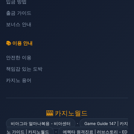
입금 방법
출금 가이드
보너스 안내
📚 이용 안내
안전한 이용
책임감 있는 도박
카지노 용어
🎰 카지노월드
·
비아그라 얼마나복용 - 비아센터
Game Guide 147 | 카지
·
노 가이드 | 카지노월드
에렉타 원격진료 | 러브스토리 - ED