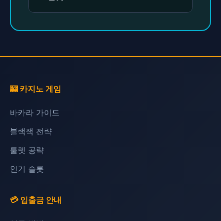
🎰 카지노 게임
바카라 가이드
블랙잭 전략
룰렛 공략
인기 슬롯
💳 입출금 안내