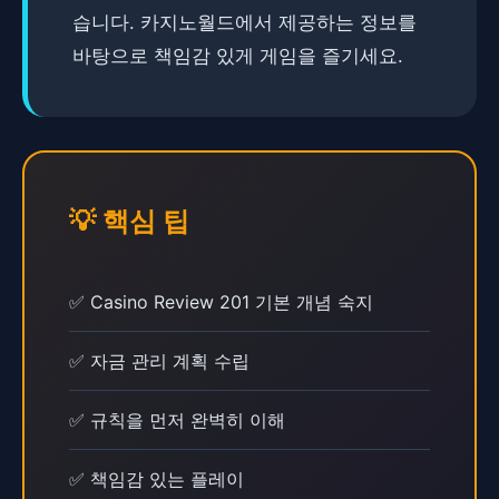
습니다. ​​카지노월드에서 제공하는 정보를
바탕으로 책임감 있게 게임을 즐기세요.
💡 핵심 팁
✅ Casino Review 201 기본 개념 숙지
✅ 자금 관리 계획 수립
✅ 규칙을 먼저 완벽히 이해
✅ 책임감 있는 플레이