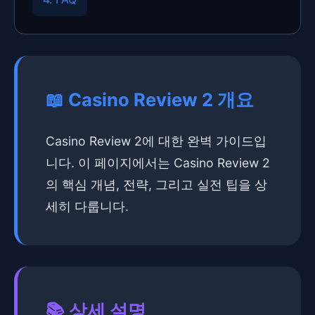
📖 Casino Review 2 개요
Casino Review 2에 대한 완벽 가이드입
니다. 이 페이지에서는 Casino Review 2
의 핵심 개념, 전략, 그리고 실전 팁을 상
세히 다룹니다.
📚 상세 설명