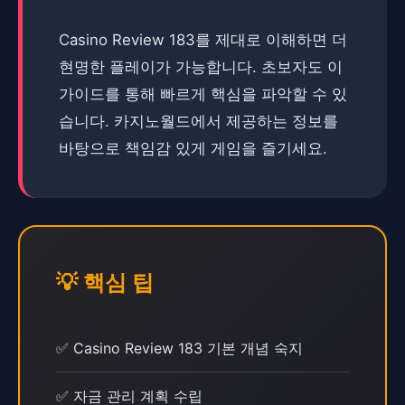
Casino Review 183를 제대로 이해하면 더
현명한 플레이가 가능합니다. ​초보자도 이
가이드를 통해 빠르게 핵심을 파악할 수 있
습니다. ​카지노월드에서 제공하는 정보를
바탕으로 책임감 있게 게임을 즐기세요.
💡 핵심 팁
✅ Casino Review 183 기본 개념 숙지
✅ 자금 관리 계획 수립