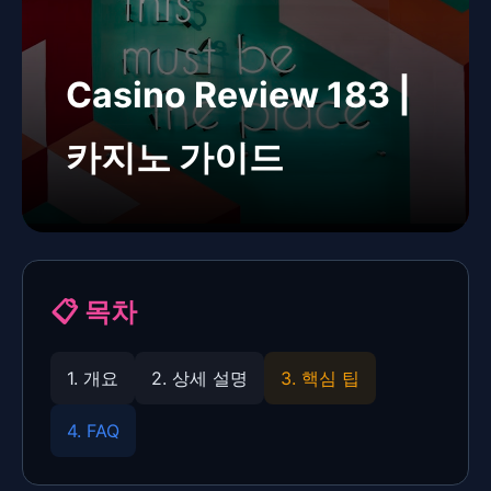
Casino Review 183 |
카지노 가이드
📋 목차
1. ​개요
2. 상세 설명
3. ​핵심 팁
4. ​​FAQ