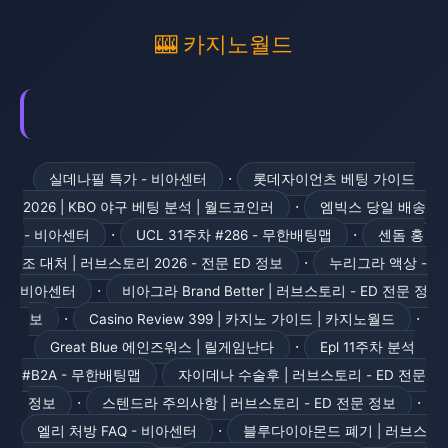
🎰 카지노월드
·
실데나필 특가 - 비아센터
롯데자이언츠 베팅 가이드
·
2026 | KBO 야구 베팅 분석 | 월드코인러
엠빅스 당일 배송
·
·
- 비아센터
UCL 31주차 #286 - 무한배팅맵
센돔 홍
·
조 대처 | 러브스토리 2026 - 전문 ED 정보
누리그라 액상 -
·
비아센터
비아그라 Brand Better | 러브스토리 - ED 전문 정
·
·
보
Casino Review 399 | 카지노 가이드 | 카지노월드
·
Great Blue 에인즈워스 | 릴게임난다
Epl 11주차 분석
#B2A - 무한배팅맵
자이데나 수술후 | 러브스토리 - ED 전문
·
·
정보
스텐드라 주의사항 | 러브스토리 - ED 전문 정보
·
엘리 처방 FAQ - 비아센터
블루다이아몬드 폐기 | 러브스