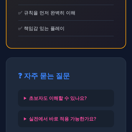
✅ 규칙을 먼저 완벽히 이해
✅ 책임감 있는 플레이
❓ 자주 묻는 질문
초보자도 이해할 수 있나요?
실전에서 바로 적용 가능한가요?