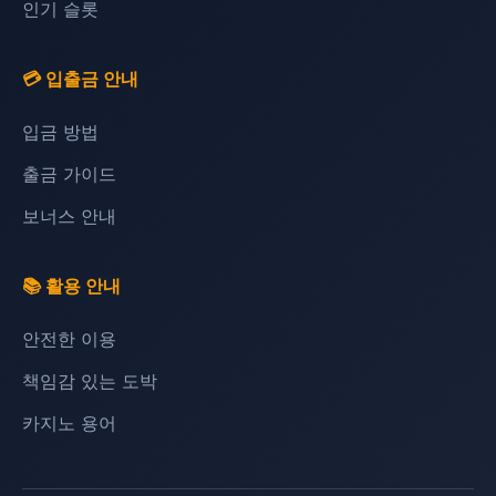
인기 슬롯
💳 입출금 안내
입금 방법
출금 가이드
보너스 안내
📚 활용 안내
안전한 이용
책임감 있는 도박
카지노 용어