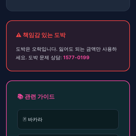
⚠️ 책임감 있는 도박
도박은 오락입니다. ​잃어도 되는 금액만 사용하
세요. ​​도박 문제 상담:
1577-0199
📚 관련 가이드
🃏 바카라