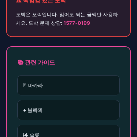
⚠️ 책임감 있는 도박
도박은 오락입니다. ​잃어도 되는 금액만 사용하
세요. 도박 문제 상담:
1577-0199
📚 관련 가이드
🃏 바카라
♠️ 블랙잭
🎰 슬롯