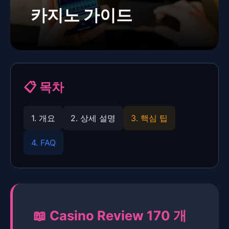
카지노 가이드
📋 목차
1. ​개요
2. 상세 설명
3. ​​핵심 팁
4. ​FAQ
📖 Casino Review 170 개