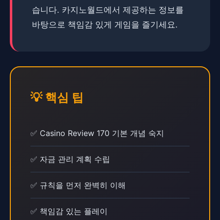
습니다. ​카지노월드에서 제공하는 정보를
바탕으로 책임감 있게 게임을 즐기세요.
💡 핵심 팁
✅ Casino Review 170 기본 개념 숙지
✅ 자금 관리 계획 수립
✅ 규칙을 먼저 완벽히 이해
✅ 책임감 있는 플레이