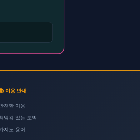
📚 이용 안내
안전한 이용
책임감 있는 도박
카지노 용어