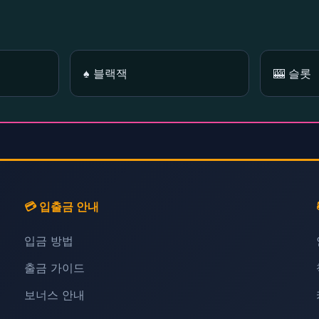
♠️ 블랙잭
🎰 슬롯
💳 입출금 안내
입금 방법
출금 가이드
보너스 안내