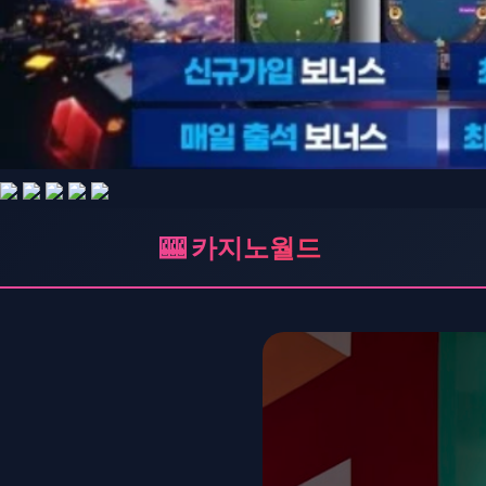
🎰 카지노월드