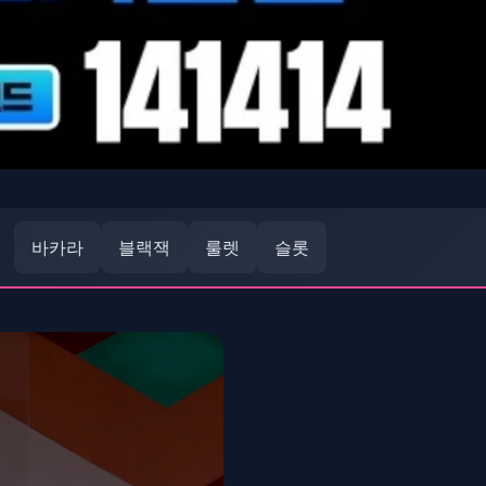
바카라
블랙잭
룰렛
슬롯