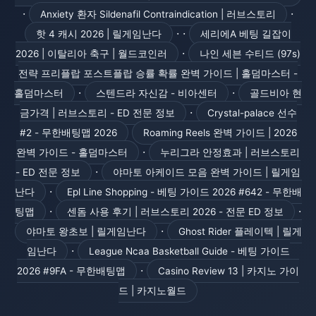
·
·
Anxiety 환자 Sildenafil Contraindication | 러브스토리
· ·
핫 4 캐시 2026 | 릴게임난다
세리에A 베팅 길잡이
·
2026 | 이탈리아 축구 | 월드코인러
나인 세븐 수티드 (97s)
전략 프리플랍 포스트플랍 승률 확률 완벽 가이드 | 홀덤마스터 -
·
·
홀덤마스터
스텐드라 자신감 - 비아센터
골드비아 현
·
금가격 | 러브스토리 - ED 전문 정보
Crystal-palace 선수
#2 - 무한배팅맵 2026
Roaming Reels 완벽 가이드 | 2026
·
완벽 가이드 - 홀덤마스터
누리그라 안정효과 | 러브스토리
·
- ED 전문 정보
야마토 아케이드 모음 완벽 가이드 | 릴게임
·
난다
Epl Line Shopping - 베팅 가이드 2026 #642 - 무한배
·
·
팅맵
센돔 사용 후기 | 러브스토리 2026 - 전문 ED 정보
·
야마토 왕초보 | 릴게임난다
Ghost Rider 플레이텍 | 릴게
·
임난다
League Ncaa Basketball Guide - 베팅 가이드
·
2026 #9FA - 무한배팅맵
Casino Review 13 | 카지노 가이
드 | 카지노월드