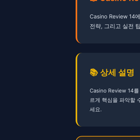
Casino Review
전략, 그리고 실전 
📚 상세 설명
Casino Revie
르게 핵심을 파악할 
세요.