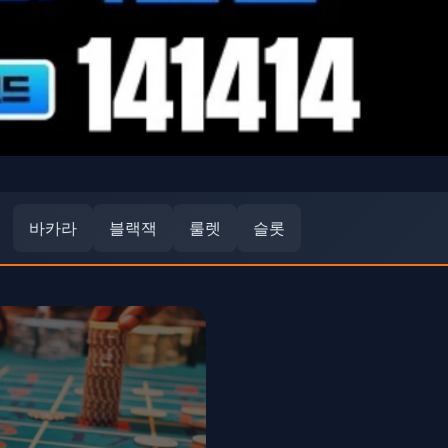
바카라
블랙잭
룰렛
슬롯