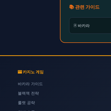
📚 관련 가이드
🃏 바카라
🎰 카지노 게임
바카라 가이드
블랙잭 전략
룰렛 공략