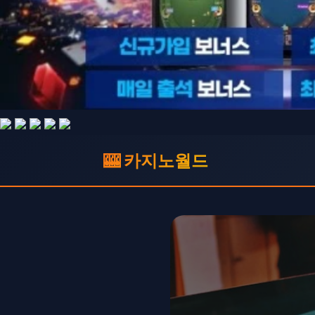
🎰 카지노월드