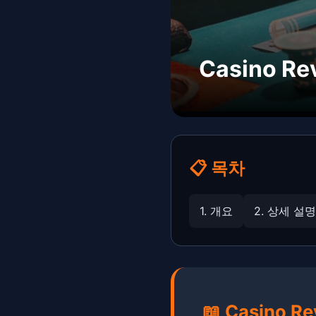
Casino R
📋 목차
1. ​​개요
2. ​상세 설명
📖 Casino R