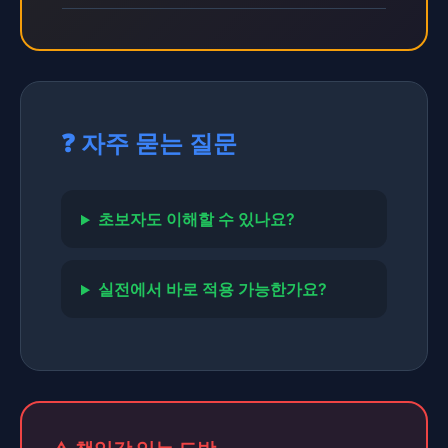
❓ 자주 묻는 질문
초보자도 이해할 수 있나요?
실전에서 바로 적용 가능한가요?