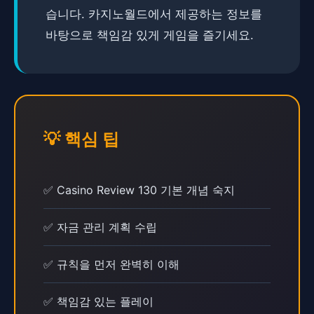
습니다. ​카지노월드에서 제공하는 정보를
바탕으로 책임감 있게 게임을 즐기세요.
💡 핵심 팁
✅ Casino Review 130 기본 개념 숙지
✅ 자금 관리 계획 수립
✅ 규칙을 먼저 완벽히 이해
✅ 책임감 있는 플레이