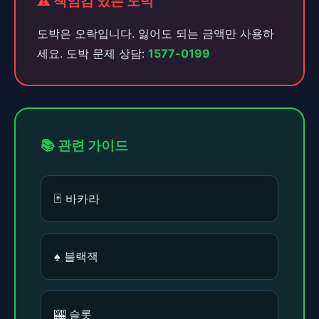
⚠️ 책임감 있는 도박
도박은 오락입니다. ​​잃어도 되는 금액만 사용하
세요. ​도박 문제 상담:
1577-0199
📚 관련 가이드
🃏 바카라
♠️ 블랙잭
🎰 슬롯