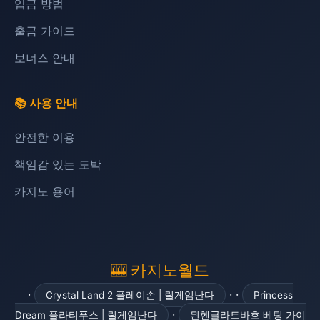
입금 방법
출금 가이드
보너스 안내
📚 사용 안내
안전한 이용
책임감 있는 도박
카지노 용어
🎰 카지노월드
·
· ·
Crystal Land 2 플레이손 | 릴게임난다
Princess
·
Dream 플라티푸스 | 릴게임난다
묀헨글라트바흐 베팅 가이