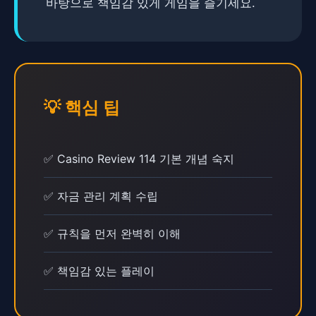
바탕으로 책임감 있게 게임을 즐기세요.
💡 핵심 팁
✅ Casino Review 114 기본 개념 숙지
✅ 자금 관리 계획 수립
✅ 규칙을 먼저 완벽히 이해
✅ 책임감 있는 플레이