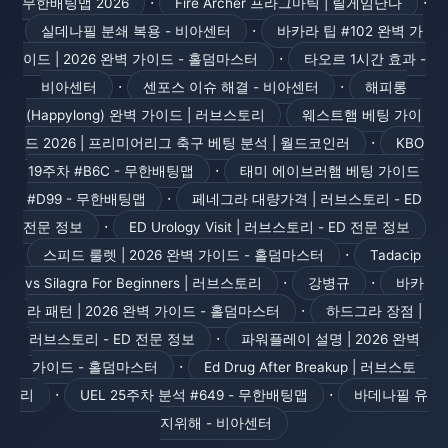
·
·
무한배팅맵 2026
Fire Archer 프라그마틱 | 릴게임난다
·
실데나필 분쇄 복용 - 비아센터
바카라 팁 #102 완벽 가
·
이드 | 2026 완벽 가이드 - 홀덤마스터
타오르 1시간 효과 -
·
·
비아센터
센포스 이슈 해결 - 비아센터
해피롱
(Happylong) 완벽 가이드 | 러브스토리
웨스트햄 베팅 가이
·
드 2026 | 프리미어리그 축구 베팅 분석 | 월드코인러
KBO
·
19주차 #B6C - 무한배팅맵
태미 에이브러햄 베팅 가이드
·
#D99 - 무한배팅맵
페네그라 대량가격 | 러브스토리 - ED
·
전문 정보
ED Urology Visit | 러브스토리 - ED 전문 정보
·
스피드 룰렛 | 2026 완벽 가이드 - 홀덤마스터
Tadacip
·
·
vs Silagra For Beginners | 러브스토리
강병규
바카
·
라 패턴 | 2026 완벽 가이드 - 홀덤마스터
하드그라 장점 |
·
러브스토리 - ED 전문 정보
파워플레이 설명 | 2026 완벽
·
가이드 - 홀덤마스터
Ed Drug After Breakup | 러브스토
·
·
리
UEL 25주차 분석 #649 - 무한배팅맵
바데나필 유
지위해 - 비아센터