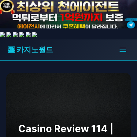
🎰 카지노월드
Casino Review 114 |