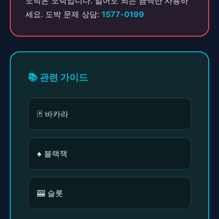
도박은 오락입니다. 잃어도 되는 금액만 사용하
세요. ​​도박 문제 상담:
1577-0199
📚 관련 가이드
🃏 바카라
♠️ 블랙잭
🎰 슬롯