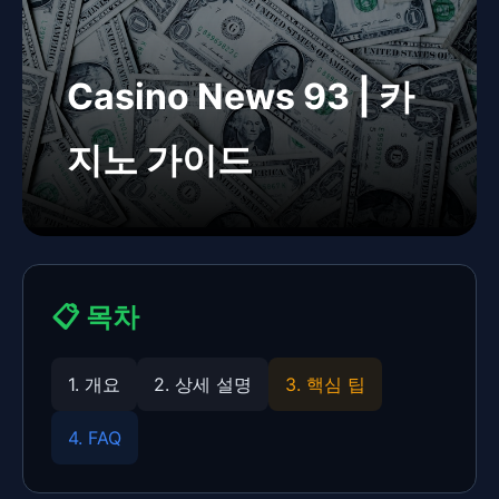
Casino News 93 | 카
지노 가이드
📋 목차
1. ​개요
2. ​상세 설명
3. 핵심 팁
4. ​​FAQ