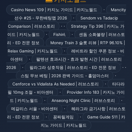
·
Casino News 109 | 카지노 가이드 | 카지노월드
Mancity
·
선수 #25 - 무한배팅맵 2026
Sendom vs Tadacip
· ·
Comparison | 러브스토리
Strategy Tip 396 | 카지노 가
·
·
이드 | 카지노월드
Fishin\
센돔 소화불량 | 러브스토
리 - ED 전문 정보
Money Train 3 슬롯 리뷰 | RTP 96.10% |
·
Relax Gaming | 카지노월드
레비트라 할인 쿠폰 정보 - 비
·
아센터
팔텐션 효과시간 - 효과 발현 시간 | 러브스토리
·
· ·
2026
필라그라 상호작용 | 러브스토리 - ED 전문 정보
·
스팀 무브 베팅 | 2026 완벽 가이드 - 홀덤마스터
·
Cenforce vs Vidalista As Needed | 러브스토리
타다라
·
필 10mg 조절 - 비아센터
Provider Info 183 | 카지노 가이
·
·
드 | 카지노월드
Anseong Night Clinic | 러브스토리
·
메갈리스 서울 - 비아센터
헤라그라 금기사항 | 러브스토
·
·
리 - ED 전문 정보
꽁짜릴게임
Game Guide 511 | 카
지노 가이드 | 카지노월드