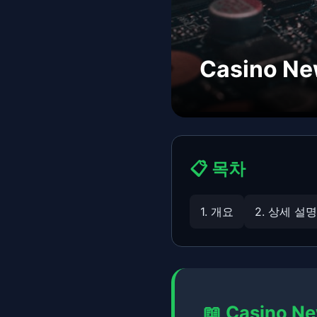
Casino N
📋 목차
1. 개요
2. ​상세 설명
📖 Casino N