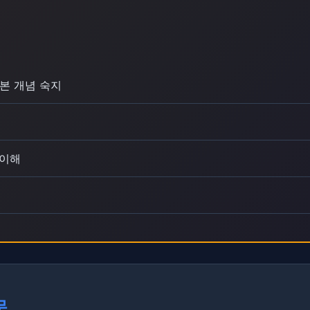
 기본 개념 숙지
 이해
문