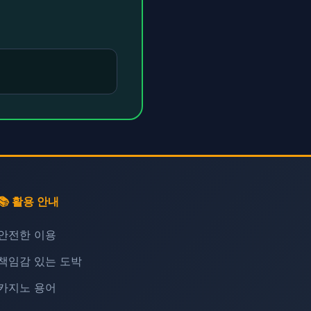
📚 활용 안내
안전한 이용
책임감 있는 도박
카지노 용어