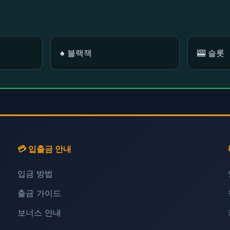
♠️ 블랙잭
🎰 슬롯
💳 입출금 안내
입금 방법
출금 가이드
보너스 안내