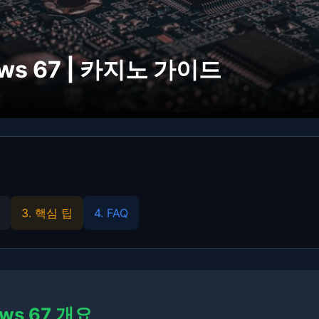
ews 67 | 카지노 가이드
3. ​핵심 팁
4. FAQ
ews 67 개요