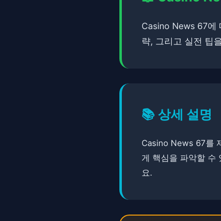
Casino News 6
략, 그리고 실전 팁
📚 상세 설명
Casino News 
게 핵심을 파악할 수
요.