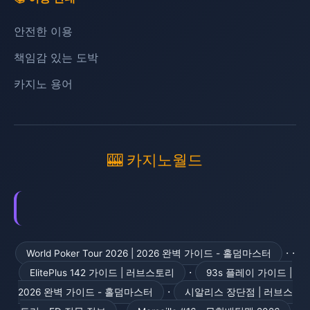
안전한 이용
책임감 있는 도박
카지노 용어
🎰 카지노월드
· ·
World Poker Tour 2026 | 2026 완벽 가이드 - 홀덤마스터
·
ElitePlus 142 가이드 | 러브스토리
93s 플레이 가이드 |
·
2026 완벽 가이드 - 홀덤마스터
시알리스 장단점 | 러브스