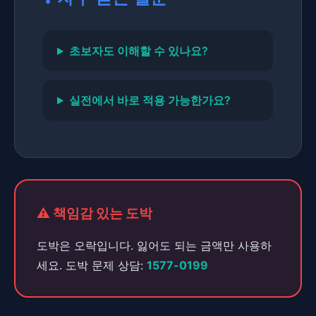
초보자도 이해할 수 있나요?
실전에서 바로 적용 가능한가요?
⚠️ 책임감 있는 도박
도박은 오락입니다. ​잃어도 되는 금액만 사용하
세요. ​​도박 문제 상담:
1577-0199