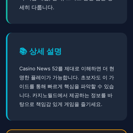
세히 다룹니다.
📚 상세 설명
Casino News 52를 제대로 이해하면 더 현
명한 플레이가 가능합니다. ​​초보자도 이 가
이드를 통해 빠르게 핵심을 파악할 수 있습
니다. ​​카지노월드에서 제공하는 정보를 바
탕으로 책임감 있게 게임을 즐기세요.