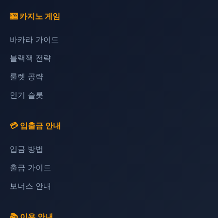
🎰 카지노 게임
바카라 가이드
블랙잭 전략
룰렛 공략
인기 슬롯
💳 입출금 안내
입금 방법
출금 가이드
보너스 안내
📚 이용 안내