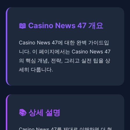
📖 Casino News 47 개요
Casino News 47에 대한 완벽 가이드입
니다. ​이 페이지에서는 Casino News 47
의 핵심 개념, 전략, 그리고 실전 팁을 상
세히 다룹니다.
📚 상세 설명
Casino News 47를 제대로 이해하면 더 현