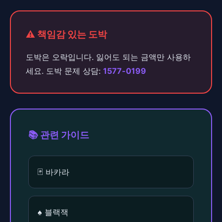
⚠️ 책임감 있는 도박
도박은 오락입니다. 잃어도 되는 금액만 사용하
세요. ​도박 문제 상담:
1577-0199
📚 관련 가이드
🃏 바카라
♠️ 블랙잭