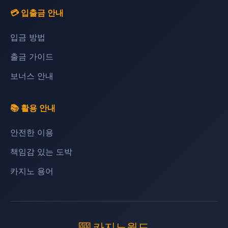
💳 입출금 안내
입금 방법
출금 가이드
보너스 안내
📚 활용 안내
안전한 이용
책임감 있는 도박
카지노 용어
🎰 카지노월드