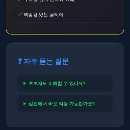
✅ 책임감 있는 플레이
❓ 자주 묻는 질문
초보자도 이해할 수 있나요?
실전에서 바로 적용 가능한가요?