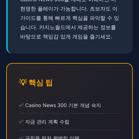
현명한 플레이가 가능합니다. 초보자도 이
가이드를 통해 빠르게 핵심을 파악할 수 있
습니다. ​카지노월드에서 제공하는 정보를
바탕으로 책임감 있게 게임을 즐기세요.
💡 핵심 팁
✅ Casino News 300 기본 개념 숙지
✅ 자금 관리 계획 수립
✅ 규칙을 먼저 완벽히 이해