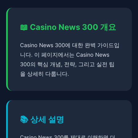
📖 Casino News 300 개요
Casino News 300에 대한 완벽 가이드입
니다. 이 페이지에서는 Casino News
300의 핵심 개념, 전략, 그리고 실전 팁
을 상세히 다룹니다.
📚 상세 설명
Casino News 300를 제대로 이해하면 더