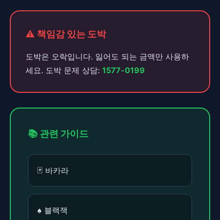
⚠️ 책임감 있는 도박
도박은 오락입니다. ​잃어도 되는 금액만 사용하
세요. ​도박 문제 상담:
1577-0199
📚 관련 가이드
🃏 바카라
♠️ 블랙잭