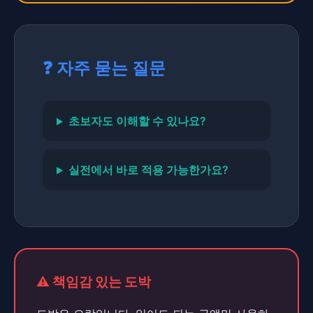
❓ 자주 묻는 질문
초보자도 이해할 수 있나요?
실전에서 바로 적용 가능한가요?
⚠️ 책임감 있는 도박