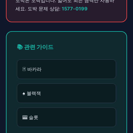
도박은 오락입니다. 잃어도 되는 금액만 사용하
세요. ​도박 문제 상담:
1577-0199
📚 관련 가이드
🃏 바카라
♠️ 블랙잭
🎰 슬롯