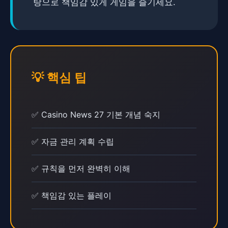
탕으로 책임감 있게 게임을 즐기세요.
💡 핵심 팁
✅ Casino News 27 기본 개념 숙지
✅ 자금 관리 계획 수립
✅ 규칙을 먼저 완벽히 이해
✅ 책임감 있는 플레이