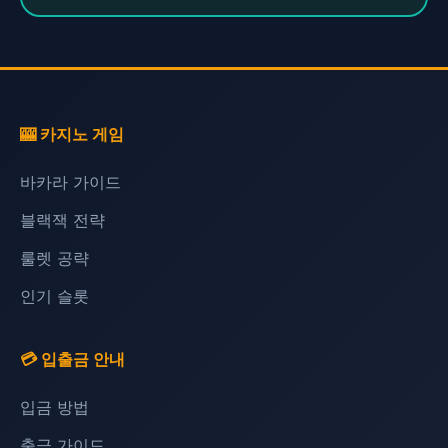
🎰 카지노 게임
바카라 가이드
블랙잭 전략
룰렛 공략
인기 슬롯
💳 입출금 안내
입금 방법
출금 가이드