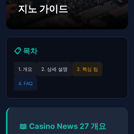
지노 가이드
📋 목차
1. ​​개요
2. 상세 설명
3. 핵심 팁
4. ​FAQ
📖 Casino News 27 개요