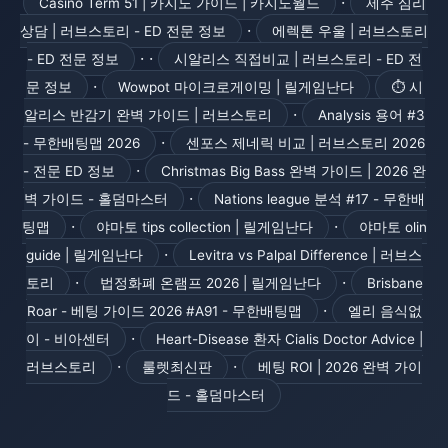
·
Casino Term 51 | 카지노 가이드 | 카지노월드
제주 심리
·
상담 | 러브스토리 - ED 전문 정보
에렉톤 우울 | 러브스토리
· ·
- ED 전문 정보
시알리스 직접비교 | 러브스토리 - ED 전
·
문 정보
Wowpot 마이크로게이밍 | 릴게임난다
⏱ 시
·
알리스 반감기 완벽 가이드 | 러브스토리
Analysis 용어 #3
·
- 무한배팅맵 2026
센포스 제네릭 비교 | 러브스토리 2026
·
- 전문 ED 정보
Christmas Big Bass 완벽 가이드 | 2026 완
·
벽 가이드 - 홀덤마스터
Nations league 분석 #17 - 무한배
·
·
팅맵
야마토 tips collection | 릴게임난다
야마토 olin
·
guide | 릴게임난다
Levitra vs Palpal Difference | 러브스
·
·
토리
법정화폐 온램프 2026 | 릴게임난다
Brisbane
·
Roar - 베팅 가이드 2026 #A91 - 무한배팅맵
엘리 음식없
·
이 - 비아센터
Heart-Disease 환자 Cialis Doctor Advice |
·
·
러브스토리
룰렛최신판
베팅 ROI | 2026 완벽 가이
드 - 홀덤마스터