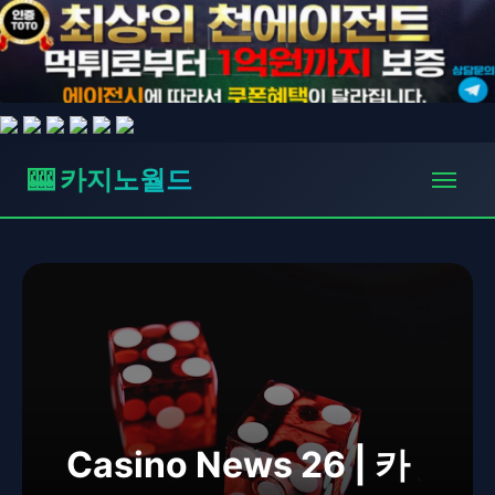
🎰 카지노월드
Casino News 26 | 카