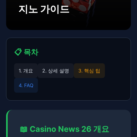
지노 가이드
📋 목차
1. ​개요
2. ​상세 설명
3. ​​핵심 팁
4. ​​FAQ
📖 Casino News 26 개요