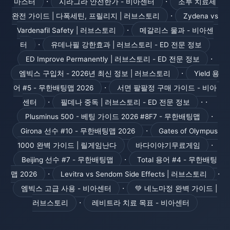
·
·
마스터
시라그라 안전한가 - 비아센터
조루 치료제
·
완전 가이드 | 다폭세틴, 프릴리지 | 러브스토리
Zydena vs
·
Vardenafil Safety | 러브스토리
메갈리스 물과 - 비아센
·
터
유데나필 강한효과 | 러브스토리 - ED 전문 정보
·
ED Improve Permanently | 러브스토리 - ED 전문 정보
·
엠빅스 구입처 - 2026년 최신 정보 | 러브스토리
Yield 용
·
어 #5 - 무한배팅맵 2026
서면 팔팔정 구매 가이드 - 비아
·
· ·
센터
필데나 중독 | 러브스토리 - ED 전문 정보
·
Plusminus 500 - 베팅 가이드 2026 #8F7 - 무한배팅맵
·
Girona 선수 #10 - 무한배팅맵 2026
Gates of Olympus
·
1000 완벽 가이드 | 릴게임난다
바다이야기무료게임
·
Beijing 선수 #7 - 무한배팅맵
Total 용어 #4 - 무한배팅
·
·
맵 2026
Levitra vs Sendom Side Effects | 러브스토리
·
엠빅스 고급 사용 - 비아센터
💚 네노마정 완벽 가이드 |
·
러브스토리
레비트라 치료 목표 - 비아센터