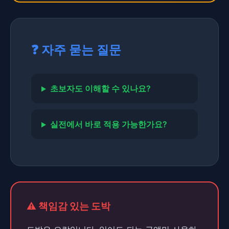
❓ 자주 묻는 질문
초보자도 이해할 수 있나요?
실전에서 바로 적용 가능한가요?
⚠️ 책임감 있는 도박