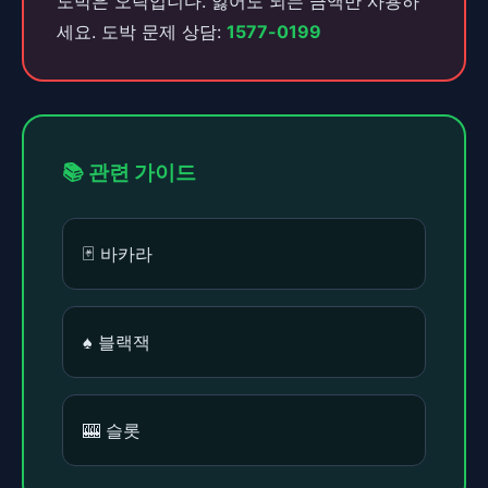
도박은 오락입니다. 잃어도 되는 금액만 사용하
세요. 도박 문제 상담:
1577-0199
📚 관련 가이드
🃏 바카라
♠️ 블랙잭
🎰 슬롯