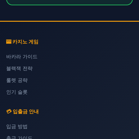
🎰 카지노 게임
바카라 가이드
블랙잭 전략
룰렛 공략
인기 슬롯
💳 입출금 안내
입금 방법
출금 가이드