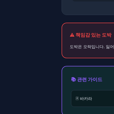
⚠️ 책임감 있는 도박
도박은 오락입니다. ​잃어
📚 관련 가이드
🃏 바카라