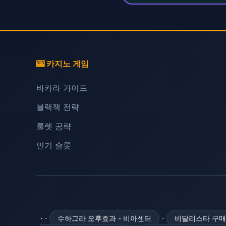
🎰 카지노 게임
바카라 가이드
블랙잭 전략
룰렛 공략
인기 슬롯
· ·
·
수하그라 오후효과 - 비아센터
비달리스타 구매 