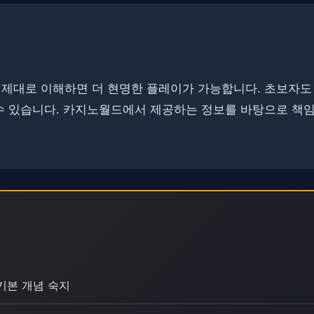
49를 제대로 이해하면 더 현명한 플레이가 가능합니다. ​​초보자
수 있습니다. 카지노월드에서 제공하는 정보를 바탕으로 책임
9 기본 개념 숙지