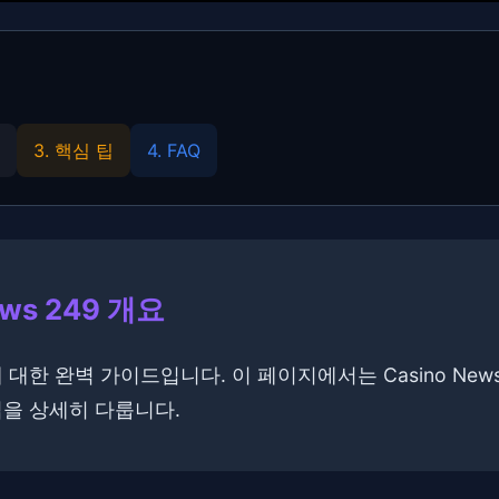
3. ​핵심 팁
4. FAQ
News 249 개요
49에 대한 완벽 가이드입니다. ​​이 페이지에서는 Casino New
팁을 상세히 다룹니다.