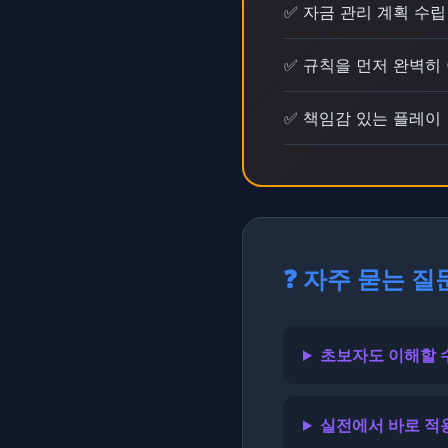
✅ 자금 관리 계획 수립
✅ 규칙을 먼저 완벽히
✅ 책임감 있는 플레이
❓ 자주 묻는 질
초보자도 이해할 
실전에서 바로 적