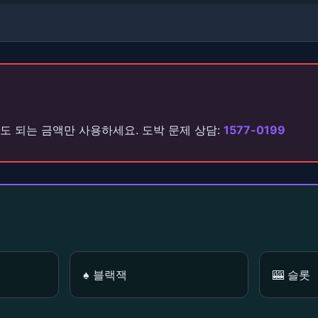
도 되는 금액만 사용하세요. ​​도박 문제 상담:
1577-0199
♠️ 블랙잭
🎰 슬롯