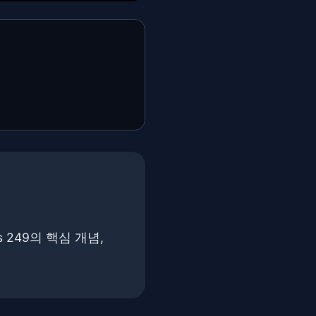
s 249의 핵심 개념,