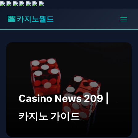
🎰 카지노월드
Casino News 209 |
카지노 가이드