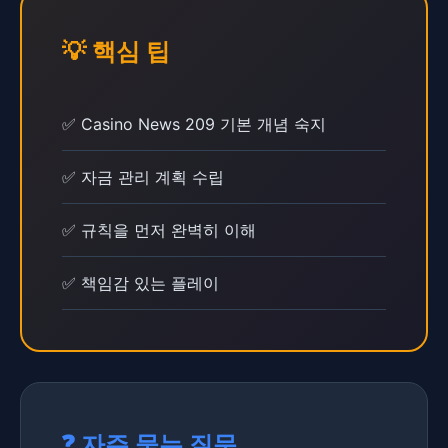
💡 핵심 팁
✅ Casino News 209 기본 개념 숙지
✅ 자금 관리 계획 수립
✅ 규칙을 먼저 완벽히 이해
✅ 책임감 있는 플레이
❓ 자주 묻는 질문