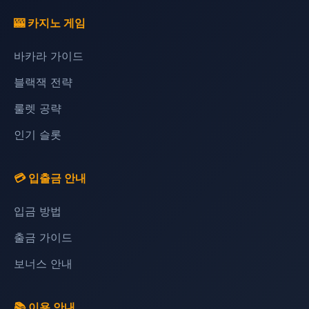
🎰 카지노 게임
바카라 가이드
블랙잭 전략
룰렛 공략
인기 슬롯
💳 입출금 안내
입금 방법
출금 가이드
보너스 안내
📚 이용 안내