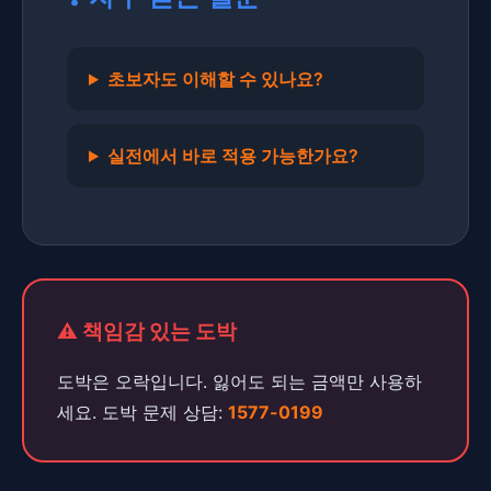
초보자도 이해할 수 있나요?
실전에서 바로 적용 가능한가요?
⚠️ 책임감 있는 도박
도박은 오락입니다. 잃어도 되는 금액만 사용하
세요. 도박 문제 상담:
1577-0199