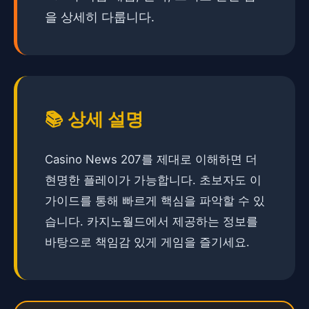
을 상세히 다룹니다.
📚 상세 설명
Casino News 207를 제대로 이해하면 더
현명한 플레이가 가능합니다. 초보자도 이
가이드를 통해 빠르게 핵심을 파악할 수 있
습니다. 카지노월드에서 제공하는 정보를
바탕으로 책임감 있게 게임을 즐기세요.