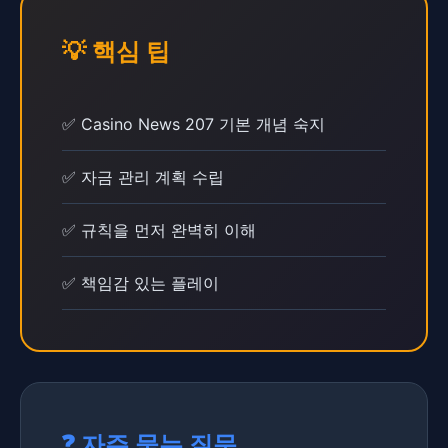
💡 핵심 팁
✅ Casino News 207 기본 개념 숙지
✅ 자금 관리 계획 수립
✅ 규칙을 먼저 완벽히 이해
✅ 책임감 있는 플레이
❓ 자주 묻는 질문