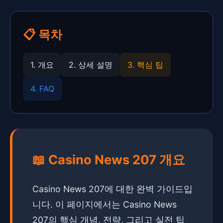
📋 목차
1. 개요
2. ​상세 설명
3. ​​핵심 팁
4. FAQ
📖 Casino News 207 개요
Casino News 207에 대한 완벽 가이드입
니다. 이 페이지에서는 Casino News
207의 핵심 개념, 전략, 그리고 실전 팁