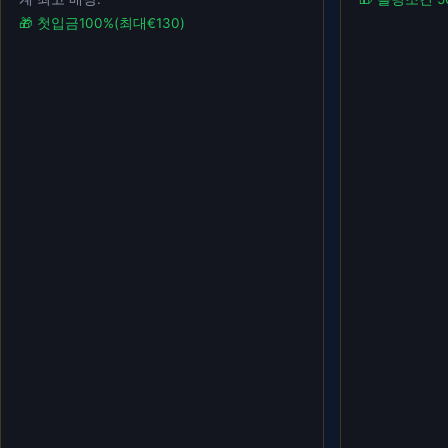
🎁 첫입금100%(최대€130)