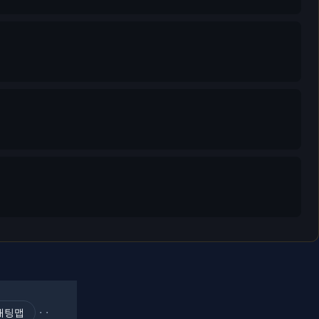
· ·
한배팅맵