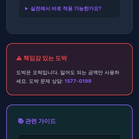
실전에서 바로 적용 가능한가요?
⚠️ 책임감 있는 도박
도박은 오락입니다. ​​잃어도 되는 금액만 사용하
세요. 도박 문제 상담:
1577-0199
📚 관련 가이드