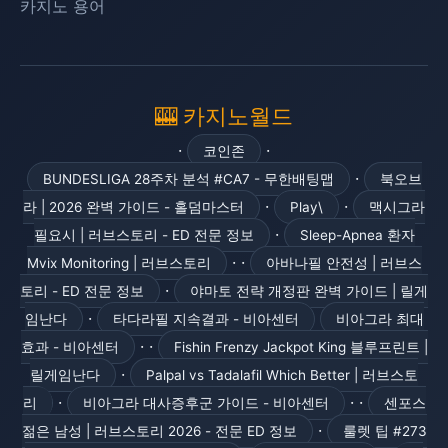
카지노 용어
🎰 카지노월드
·
·
코인존
·
BUNDESLIGA 28주차 분석 #CA7 - 무한배팅맵
북오브
·
·
라 | 2026 완벽 가이드 - 홀덤마스터
Play\
맥시그라
·
필요시 | 러브스토리 - ED 전문 정보
Sleep-Apnea 환자
· ·
Mvix Monitoring | 러브스토리
아바나필 안전성 | 러브스
·
토리 - ED 전문 정보
야마토 전략 개정판 완벽 가이드 | 릴게
·
임난다
타다라필 지속결과 - 비아센터
비아그라 최대
· ·
효과 - 비아센터
Fishin Frenzy Jackpot King 블루프린트 |
·
릴게임난다
Palpal vs Tadalafil Which Better | 러브스토
·
· ·
리
비아그라 대사증후군 가이드 - 비아센터
센포스
·
젊은 남성 | 러브스토리 2026 - 전문 ED 정보
룰렛 팁 #273