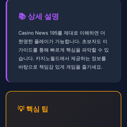
📚 상세 설명
Casino News 195를 제대로 이해하면 더
현명한 플레이가 가능합니다. 초보자도 이
가이드를 통해 빠르게 핵심을 파악할 수 있
습니다. ​카지노월드에서 제공하는 정보를
바탕으로 책임감 있게 게임을 즐기세요.
💡 핵심 팁