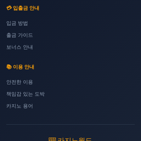
💳 입출금 안내
입금 방법
출금 가이드
보너스 안내
📚 이용 안내
안전한 이용
책임감 있는 도박
카지노 용어
🎰 카지노월드