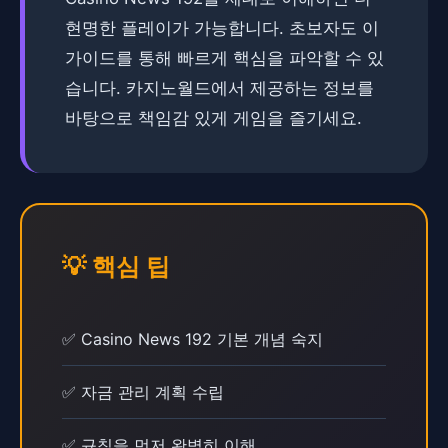
현명한 플레이가 가능합니다. 초보자도 이
가이드를 통해 빠르게 핵심을 파악할 수 있
습니다. ​카지노월드에서 제공하는 정보를
바탕으로 책임감 있게 게임을 즐기세요.
💡 핵심 팁
✅ Casino News 192 기본 개념 숙지
✅ 자금 관리 계획 수립
✅ 규칙을 먼저 완벽히 이해